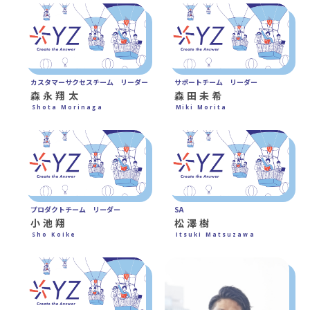
カスタマーサクセスチーム リーダー
サポートチーム リーダー
森永翔太
森田未希
Shota Morinaga
Miki Morita
プロダクトチーム リーダー
SA
小池翔
松澤樹
Sho Koike
Itsuki Matsuzawa