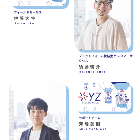
フィールドセールス
伊藤大生
Taisei Ito
プラットフォーム統括室 カスタマーサ
クセス
須藤瑛介
Keisuke Suto
サポートチーム
芳陵美樹
Miki Yoshioka