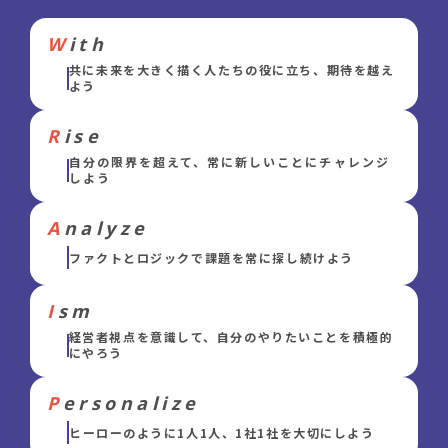
W
ith
共に未来を大きく描く人たちの役に立ち、期待を越え
よう
R
ise
自分の限界を超えて、常に新しいことにチャレンジ
しよう
A
nalyze
ファクトとロジックで課題を常に探し続けよう
I
sm
経営者視点を意識して、自分のやりたいことを積極的
にやろう
P
ersonalize
ヒーローのように1人1人、1社1社を大切にしよう